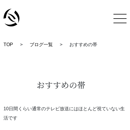
TOP
>
ブログ一覧
>
おすすめの帯
TOP
彩蔵にできること
着付け教室について
おすすめの帯
彩蔵について
教室一覧
10日間くらい通常のテレビ放送にはほとんど視ていない生
活です
スタッフ紹介