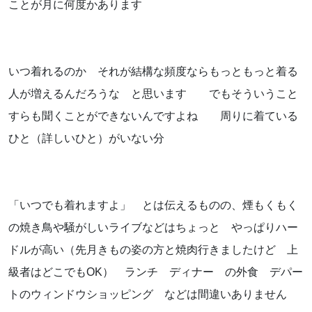
ことが月に何度かあります
お知らせ
ブログ
いつ着れるのか それが結構な頻度ならもっともっと着る
人が増えるんだろうな と思います でもそういうこと
すらも聞くことができないんですよね 周りに着ている
ひと（詳しいひと）がいない分
「いつでも着れますよ」 とは伝えるものの、煙もくもく
の焼き鳥や騒がしいライブなどはちょっと やっぱりハー
ドルが高い（先月きもの姿の方と焼肉行きましたけど 上
お問い合わせはこちらから
級者はどこでもOK） ランチ ディナー の外食 デパー
着物・着付け教室についてなど
トのウィンドウショッピング などは間違いありません