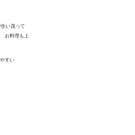
が生い茂って
 お料理も上
。
やすい
リシーに関して