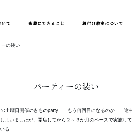
ついて
彩蔵にできること
着付け教室について
ィーの装い
着付け教室について
教室一覧
彩蔵にできること
彩蔵について
パーティーの装い
々の土曜日開催のきものparty もう何回目になるのか 途
しまいましたが、開店してから２～３か月のペースで実施して
いる