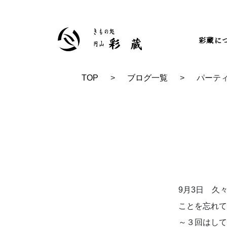
彩蔵に
TOP
>
ブログ一覧
>
パーテ
TOP
ブログ
9月3日 久
ことを忘れて
～３回はして