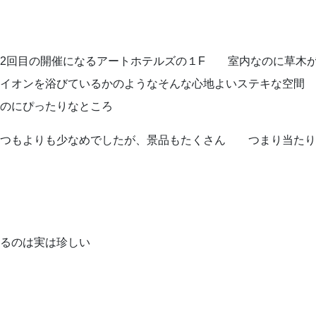
2回目の開催になるアートホテルズの１F 室内なのに草木
お問い合わせはこちらから
スイオンを浴びているかのようなそんな心地よいステキな空間
のにぴったりなところ
着物・着付け教室についてなど
お気軽にお問い合わせください
いつもよりも少なめでしたが、景品もたくさん つまり当たり
問
アクセス
会社概要
ポ
するのは実は珍しい