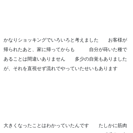
お知らせ
ブログ
かなりショッキングでいろいろと考えました お客様が
帰られたあと、家に帰ってからも 自分が蒔いた種で
あることは間違いありません 多少の自覚もありました
が、それを直視せず流れでやっていたせいもあります
お問い合わせはこちらから
着物・着付け教室についてなど
大きくなったことはわかっていたんです たしかに筋肉