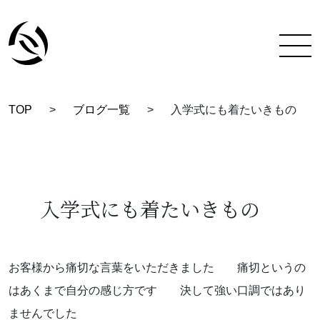
TOP
>
ブログ一覧
>
入学式にも着たいきもの
TOP
彩蔵にできること
着付け教室について
入学式にも着たいきもの
彩蔵について
教室一覧
お客様から痛切な言葉をいただきました 痛切というの
はあくまで自分の感じ方です 決して強い口調ではあり
スタッフ紹介
ませんでした