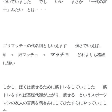
お気軽にお問い合わせください。
ついていました でも いや まさか 「千代の富
士」みたい とは・・・
よくあるご質問
ゴリマッチョの代名詞ともいえます 強さでいえば、
マッチョ
＜ 細マッチョ ＜
どれよりも格段
アクセス
細
に強い
会社概要
ポリシーに関して
しかし、ぼくは痩せるために筋トレをしていました 筋
トレをすれば基礎代謝が上がり、痩せる というスポーツ
マンの友人の言葉を鵜呑みにしてひたすらにやっていまし
た