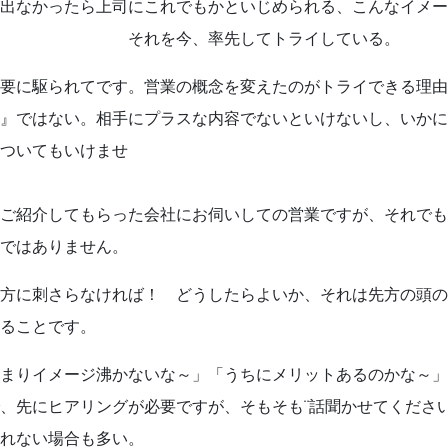
出なかったら上司にこれでもかといじめられる、こんなイメー
。 それを今、率先してトライしている。
要に駆られてです。営業の概念を変えたのがトライできる理由
お問い合わせはこちらから
』ではない。相手にプラスな内容でないといけないし、いかに
ついてもいけませ
着物・着付け教室についてなど
お気軽にお問い合わせください
ん
ご紹介してもらった会社にお伺いしての営業ですが、それでも
けではありません。
問
アクセス
会社概要
ポ
方に刺さらなければ！ どうしたらよいか、それは先方の頭の
ることです。
まりイメージ沸かないな～」「うちにメリットあるのかな～」
、先にヒアリングが必要ですが、そもそも¨話聞かせてください
れない場合も多い。