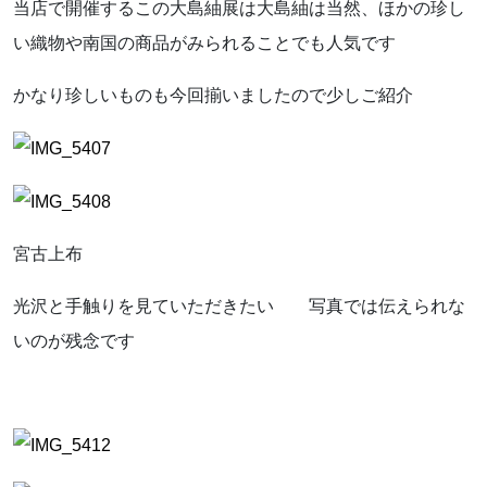
お気軽にお問い合わせください。
当店で開催するこの大島紬展は大島紬は当然、ほかの珍し
い織物や南国の商品がみられることでも人気です
かなり珍しいものも今回揃いましたので少しご紹介
よくあるご質問
アクセス
宮古上布
会社概要
光沢と手触りを見ていただきたい 写真では伝えられな
いのが残念です
ポリシーに関して