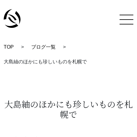
TOP
>
ブログ一覧
>
TOP
大島紬のほかにも珍しいものを札幌で
彩蔵にできること
着付け教室について
彩蔵について
大島紬のほかにも珍しいものを札
幌で
教室一覧
スタッフ紹介