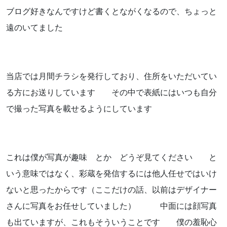
ブログ好きなんですけど書くとながくなるので、ちょっと
お知らせ
遠のいてました
ブログ
当店では月間チラシを発行しており、住所をいただいてい
る方にお送りしています その中で表紙にはいつも自分
で撮った写真を載せるようにしています
これは僕が写真が趣味 とか どうぞ見てください と
いう意味ではなく、彩蔵を発信するには他人任せではいけ
お問い合わせはこちらから
ないと思ったからです（ここだけの話、以前はデザイナー
さんに写真をお任せしていました） 中面には顔写真
着物・着付け教室についてなど
も出ていますが、これもそういうことです 僕の羞恥心