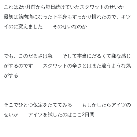
これは2か月前から毎日続けていたスクワットのせいか
お知らせ
最初は筋肉痛になった下半身もすっかり慣れたので、キツ
ブログ
イのに変えました そのせいなのか
でも、このだるさは急 そして本当にだるくて嫌な感じ
がするのです スクワットの辛さとはまた違うような気
がする
そこでひとつ仮定をたててみる もしかしたらアイツの
お問い合わせはこちらから
せいか アイツを試したのはここ2日間
着物・着付け教室についてなど