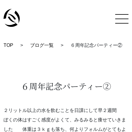
TOP
>
ブログ一覧
>
６周年記念パーティー②
TOP
彩蔵にできること
着付け教室について
６周年記念パーティー②
彩蔵について
教室一覧
２リットル以上の水を飲むことを日課にして早２週間
ぼくの体はすごく感度がよくて、みるみると痩せていきま
スタッフ紹介
した 体重は３ｋｇも落ち、何よりフォルムがとてもよ