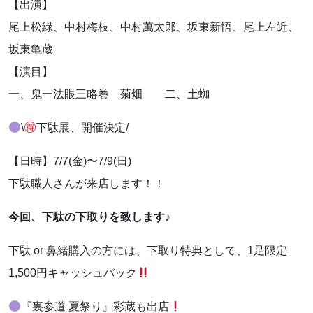
お気軽にお問い合わせください。
【出演】
尾上松緑、中村梅枝、中村萬太郎、坂東新悟、尾上左近、
坂東亀蔵
【演目】
一、鬼一法眼三略巻 菊畑 二、土蜘
よくあるご質問
\
下駄展、開催決定/
アクセス
【日時】7/7(金)〜7/9(日)
下駄職人さんが来店します！！
会社概要
今回、下駄の下取りを致します♪
ポリシーに関して
下駄 or 鼻緒購入の方には、下取り特典として、1足限定
1,500円キャッシュバック
『裏参道 夏祭り』彩蔵も出店