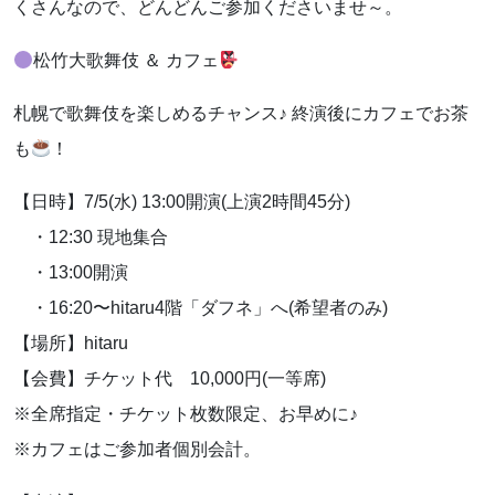
くさんなので、どんどんご参加くださいませ～。
お知らせ
松竹大歌舞伎 ＆ カフェ
ブログ
札幌で歌舞伎を楽しめるチャンス♪ 終演後にカフェでお茶
も
！
【日時】7/5(水) 13:00開演(上演2時間45分)
・12:30 現地集合
・13:00開演
・16:20〜hitaru4階「ダフネ」へ(希望者のみ)
【場所】hitaru
【会費】チケット代 10,000円(一等席)
お問い合わせはこちらから
※全席指定・チケット枚数限定、お早めに♪
※カフェはご参加者個別会計。
着物・着付け教室についてなど