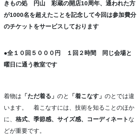
きもの処 円山 彩蔵の開店10周年、通われた方
お知らせ
が1000名を超えたことを記念して今回は参加費分
ブログ
のチケットをサービスしております
●全１０回５０００円 １回２時間 同じ会場と
曜日に通う教室です
着物は
「ただ着る」
のと
「着こなす」
のとでは違
います。 着こなすには、技術を知ることのほか
お問い合わせはこちらから
に、
格式、季節感、サイズ感、コーディネート
な
どが重要です。
着物・着付け教室についてなど