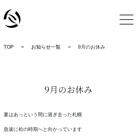
TOP
>
お知らせ一覧
>
9月のお休み
TOP
彩蔵にできること
着付け教室について
9月のお休み
彩蔵について
教室一覧
夏はあっという間に過ぎ去った札幌
スタッフ紹介
急速に袷の時期へと向かっています