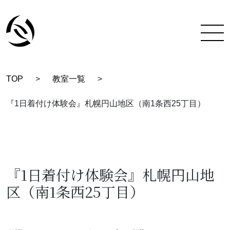
TOP
>
教室一覧
>
TOP
『1日着付け体験会』札幌円山地区（南1条西25丁目）
彩蔵にできること
着付け教室について
彩蔵について
『1日着付け体験会』札幌円山地
区（南1条西25丁目）
教室一覧
スタッフ紹介