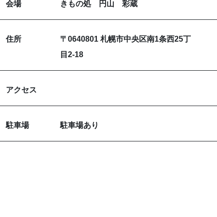
会場
きもの処 円山 彩蔵
お知らせ
ブログ
住所
〒0640801 札幌市中央区南1条西25丁
目2-18
アクセス
駐車場
駐車場あり
お問い合わせはこちらから
着物・着付け教室についてなど