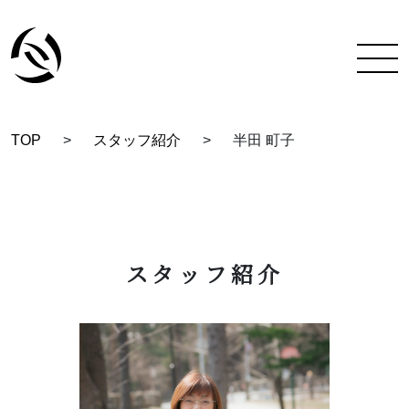
TOP
>
スタッフ紹介
>
半田 町子
TOP
彩蔵にできること
着付け教室について
スタッフ紹介
彩蔵について
教室一覧
スタッフ紹介