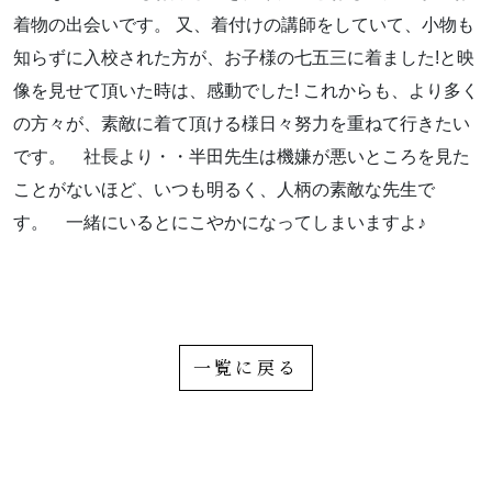
お気軽にお問い合わせください。
着物の出会いです。 又、着付けの講師をしていて、小物も
知らずに入校された方が、お子様の七五三に着ました!と映
像を見せて頂いた時は、感動でした! これからも、より多く
の方々が、素敵に着て頂ける様日々努力を重ねて行きたい
です。 社長より・・半田先生は機嫌が悪いところを見た
よくあるご質問
ことがないほど、いつも明るく、人柄の素敵な先生で
す。 一緒にいるとにこやかになってしまいますよ♪
アクセス
会社概要
ポリシーに関して
一覧に戻る