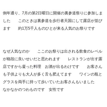
お知らせ
例年通り、7月の第2日曜日に開催の裏参道祭りに参加しま
ブログ
した このときは裏参道を歩行者天国にして露店が並び
ます 約1万5千人ものひとが来る人気のお祭りです
なぜ人気なのか ここのお祭りは出される飲食のレベル
が格段に良いせいだと思われます レストランが出す露
店ですから凝った料理 お酒が出るわけです お客さん
も子供よりも大人が多く舌も肥えてます ワインの瓶と
グラスを両手に持って歩いていたお客さんもいました
お問い合わせはこちらから
なかなかのつわものです 女性です
着物・着付け教室についてなど