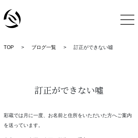
TOP
>
ブログ一覧
>
訂正ができない噓
TOP
彩蔵にできること
着付け教室について
訂正ができない噓
彩蔵について
教室一覧
彩蔵では月に一度、お名前と住所をいただいた方へご案内
を送っています。
スタッフ紹介