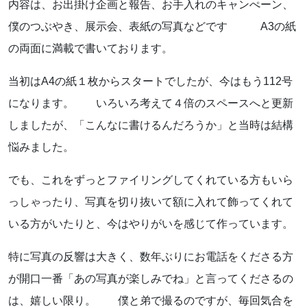
内容は、お出掛け企画と報告、お手入れのキャンぺーン、
お知らせ
僕のつぶやき、展示会、表紙の写真などです A3の紙
の両面に満載で書いております。
ブログ
当初はA4の紙１枚からスタートでしたが、今はもう112号
になります。 いろいろ考えて４倍のスペースへと更新
しましたが、「こんなに書けるんだろうか」と当時は結構
悩みました。
でも、これをずっとファイリングしてくれている方もいら
っしゃったり、写真を切り抜いて額に入れて飾ってくれて
いる方がいたりと、今はやりがいを感じて作っています。
お問い合わせはこちらから
特に写真の反響は大きく、数年ぶりにお電話をくださる方
が開口一番「あの写真が楽しみでね」と言ってくださるの
着物・着付け教室についてなど
は、嬉しい限り。 僕と弟で撮るのですが、毎回気合を